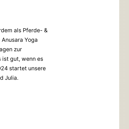
rdem als Pferde- &
e Anusara Yoga
ragen zur
s ist gut, wenn es
024 startet unsere
 Julia.