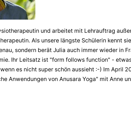
ysiotherapeutin und arbeitet mit Lehrauftrag auße
erapeutin. Als unsere längste Schülerin kennt si
genau, sondern berät Julia auch immer wieder in F
ie. Ihr Leitsatz ist "form follows function" - etwa
h wenn es nicht super schön aussieht :-) Im April 2
che Anwendungen von Anusara Yoga" mit Anne und